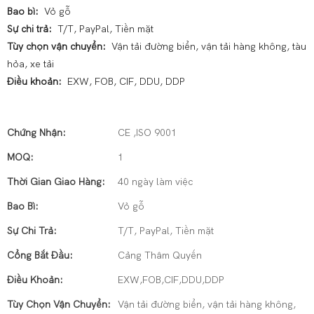
Bao bì:
Vỏ gỗ
Sự chi trả:
T/T, PayPal, Tiền mặt
Tùy chọn vận chuyển:
Vận tải đường biển, vận tải hàng không, tàu
hỏa, xe tải
Điều khoản:
EXW, FOB, CIF, DDU, DDP
Chứng Nhận:
CE ,ISO 9001
MOQ:
1
Thời Gian Giao Hàng:
40 ngày làm việc
Bao Bì:
Vỏ gỗ
Sự Chi Trả:
T/T, PayPal, Tiền mặt
Cổng Bắt Đầu:
Cảng Thâm Quyến
Điều Khoản:
EXW,FOB,CIF,DDU,DDP
Tùy Chọn Vận Chuyển:
Vận tải đường biển, vận tải hàng không,