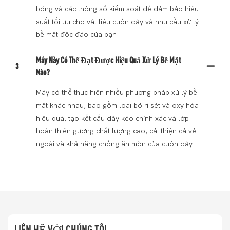
bóng và các thông số kiểm soát để đảm bảo hiệu
suất tối ưu cho vật liệu cuộn dây và nhu cầu xử lý
bề mặt độc đáo của bạn.
Máy Này Có Thể Đạt Được Hiệu Quả Xử Lý Bề Mặt
3
Nào?
Máy có thể thực hiện nhiều phương pháp xử lý bề
mặt khác nhau, bao gồm loại bỏ rỉ sét và oxy hóa
hiệu quả, tạo kết cấu dây kéo chính xác và lớp
hoàn thiện gương chất lượng cao, cải thiện cả vẻ
ngoài và khả năng chống ăn mòn của cuộn dây.
LIÊN HỆ VỚI CHÚNG TÔI