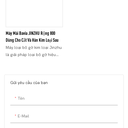
Máy Mài Bavia JINZHU Rộng 800
Dùng Cho Cắt Và Hàn Kim Loại Sau
Máy loại bỏ gờ kim loại Jinzhu
là giải pháp loại bỏ gờ hiệu
quả, chính xác và tự động
được thiết kế riêng cho các
ngành sản xuất hiện đại. Mục
Gửi yêu cầu của bạn
đích của nó là giải quyết các
vấn đề như gờ, cạnh sắc và
phần nhô ra xảy ra trong quá
Tên
trình gia công các bộ phận kim
loại (như các bộ phận gia
E-Mail
công, đúc, bộ phận dập, bộ
phận in 3D, v.v.), cải thiện