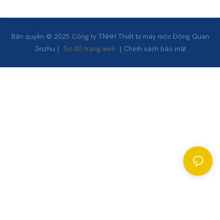
Bản quyền © 2025 Công ty TNHH Thiết bị máy móc Đông Quan
Jinzhu |
Sơ đồ trang web
|
Chính sách bảo mật