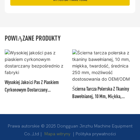
POWIĄZANE PRODUKTY
Wysokiej Jakości Pas Z Piaskiem
Ścierna Tarcza Polerska Z Tkaniny
Cyrkonowym Dostarczany
Bawełnianej, 10 Mm, Miękka,
Bezpośrednio Z Fabryki
Twardość, Średnica 250 Mm,
Możliwość Dostosowania Do
OEM/ODM
Prawa autorskie © 2025 Dongguan Jinzhu Machine Equipment
Co.,Ltd |
Mapa witryny
|
Polityka prywatności