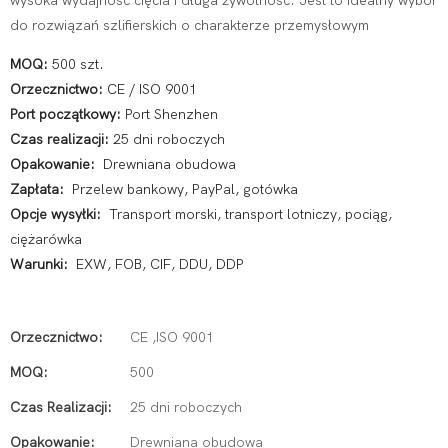
wysoka wydajność cięcia i długa żywotność. Jest to idealny wybór
do rozwiązań szlifierskich o charakterze przemysłowym
MOQ:
500 szt.
Orzecznictwo:
CE / ISO 9001
Port początkowy:
Port Shenzhen
Czas realizacji:
25 dni roboczych
Opakowanie:
Drewniana obudowa
Zapłata:
Przelew bankowy, PayPal, gotówka
Opcje wysyłki:
Transport morski, transport lotniczy, pociąg,
ciężarówka
Warunki:
EXW, FOB, CIF, DDU, DDP
Orzecznictwo:
CE ,ISO 9001
MOQ:
500
Czas Realizacji:
25 dni roboczych
Opakowanie:
Drewniana obudowa