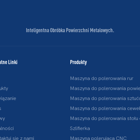
Inteligentna Obróbka Powierzchni Metalowych.
tne Linki
Produkty
Maszyna do polerowania rur
ukty
Maszyna do polerowania powier
iązanie
Maszyna do polerowania sztu
s
Maszyna do polerowania cewe
wy
Maszyna do polerowania stołu
lności
Szlifierka
aktuj się z nami
Maszyna polerująca CNC