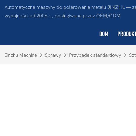
Automatyczne maszyny do polerowania metalu JINZHU — za
wydajności od 2006 r., obsługiwane przez OEM/ODM
DOM
PRODUK
Jinzhu Machine
Sprawy
Przypadek standardowy
Sz