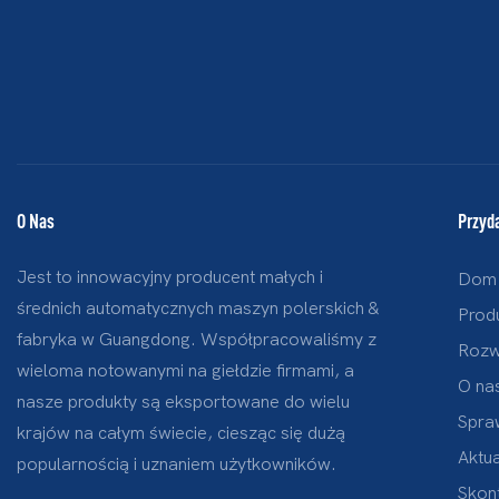
O Nas
Przyda
Jest to innowacyjny producent małych i
Dom
średnich automatycznych maszyn polerskich &
Prod
fabryka w Guangdong. Współpracowaliśmy z
Rozw
wieloma notowanymi na giełdzie firmami, a
O na
nasze produkty są eksportowane do wielu
Spra
krajów na całym świecie, ciesząc się dużą
Aktua
popularnością i uznaniem użytkowników.
Skont