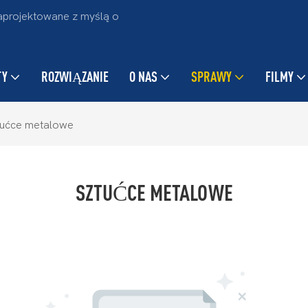
projektowane z myślą o
TY
ROZWIĄZANIE
O NAS
SPRAWY
FILMY
tućce metalowe
SZTUĆCE METALOWE