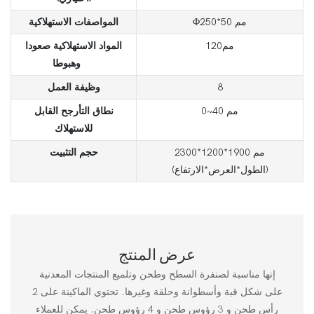
Φ250*50 مم
المواصفات الاستهلاكية
مم120
المواد الاستهلاكية صعودا
وهبوطا
8
وظيفة العمل
0~40 مم
نطاق التأرجح القابل
للاستهلاك
2300*1200*1900 مم
حجم التثبيت
(الطول*العرض*الارتفاع)
عرض المنتج
إنها مناسبة لصنفرة السطح وطحن وتلميع المنتجات المعدنية
على شكل قبة وأسطوانة وحلقة وغيرها. تحتوي الماكينة على 2
رأس طحن و 3 رؤوس طحن و 4 رؤوس طحن. يمكن للعملاء