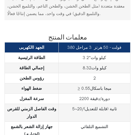
معقدة متعددة (مثل الطحن الخشن، والطحن الناعم، والتلميع الخشن،
والتلميع الدقيق) في وقت واحد، مما يضمن إنتاجًا فعالًا.
معلمات المنتج
380 فولت - 50 هرتز 3 مراحل
الجهد االكهربى
3 كيلو وات*2
الطاقة الرئيسية
كيلو وات8.32
إجمالي الطاقة
2
رؤوس الطحن
≥ ميجا باسكال0.55
ضغط الهواء
2200 دورة/دقيقة
سرعة المغزل
5~20/ثانية (قابلة للتعديل)
وقت الفاصل الزمني للقرص
الدوار
التشميع التلقائي
جهاز إزالة الشعر بالشمع
(اختياري)