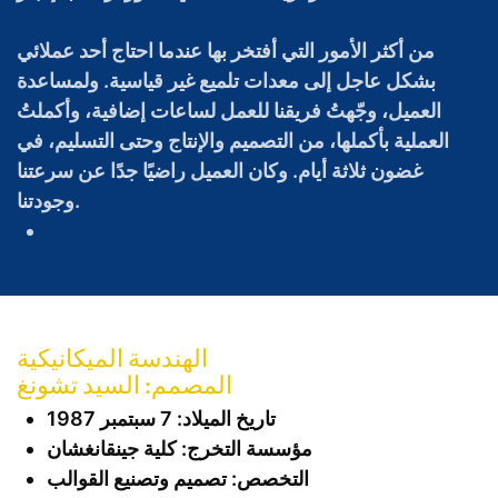
من أكثر الأمور التي أفتخر بها عندما احتاج أحد عملائي
بشكل عاجل إلى معدات تلميع غير قياسية. ولمساعدة
العميل، وجّهتُ فريقنا للعمل لساعات إضافية، وأكملتُ
العملية بأكملها، من التصميم والإنتاج وحتى التسليم، في
غضون ثلاثة أيام. وكان العميل راضيًا جدًا عن سرعتنا
وجودتنا.
الهندسة الميكانيكية
المصمم: السيد تشونغ
تاريخ الميلاد: 7 سبتمبر 1987
مؤسسة التخرج: كلية جينقانغشان
التخصص: تصميم وتصنيع القوالب