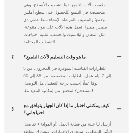
صُممت آلات التلميع لدينا لتشطيب الأسطح، وهي
متخصصة في التلميع (للحصول على سطح أملس
ولامع) والتنظيف بالفرشاة (لإنشاء نمط خطي ذي
ملمس مميز). تعمل هذه الآلات على مواد متنوعة،
مثل المعدن والبلاستيك والخشب، لتلبية احتياجات
التشطيب المختلفة.
ما هو وقت التسليم لآلات التلميع؟
2
للطرازات القياسية المتوفرة في المخزون: من 3
إلى 7 أيام عمل. للطلبات المخصصة: من 35 إلى 50
يومًا عملًا (حسب درجة التعقيد). هل التوصيل
مستعجل؟ لنتحقق من إمكانية التنفيذ معًا!
كيف يمكنني اختبار ما إذا كان الجهاز يتوافق مع
3
احتياجاتي؟
أرسل لنا عينة من قطعة العمل (أو المواد) + تفاصيل
التأثير المطلوب. سنجري الاختبارات، ونشارك مقاطع