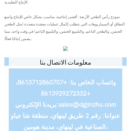
الإنتاج التقليدية.
نموذج رأس الطحن الأربعة: أقصى إنتاجية، مناسب بشكل خاص للإنتاج واسع
النطاق أو السيناريوهات التي تتطلب إكمال عمليات معقدة متعددة (مثل الطحن
الخشن، والطحن الناعم، والتلميع الخشن، والتلميع الناعم) في وقت واحد، مما
يضمن إنتاجًا فعالًا.
معلومات الاتصال بنا
واتساب الخاص بنا: +8613712860707،
+8613929272332
بريدنا الإلكتروني:sales@dgjinzhu.com
عنواننا: رقم 2 طريق لينهاي، منطقة شا جياو
الصناعية في لينهاي، مدينة هومين،