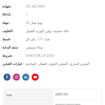
CE ,ISO 9001
شهادة:
MOQ:
1
25 يوم عمل
مهلة:
حالة خشبية، بولي كلوريد الفينيل
التغليف:
باي بال، T/T، نقدا
قسط:
ميناء شنتشن
منفذ البداية:
EXW,FOB,CIF,DDU
شروط:
الشحن البحري، الشحن الجوي، القطار، الشاحنة
خيارات الشحن:
2800 KG
وزن