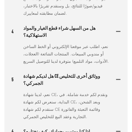
فيديو/صورًا للنتائج، بل وسنقدم تقريرًا بالاختبار،
لضمان مطابقته لمعاييرك.
هل من السهل شراء قطع الغيار والمواد
4
الاستهلاكية؟
نعم، اطلب عبر موقعنا الإلكتروني أو الخط الساخن
أو مندوبي المبيعات. المنتجات الشائعة (العجلات،
الأدوات، مواد التلميع) متوفرة لدينا للتوصيل السريع.
هل لديكم شهادة CE ووثائق أخرى للتخليص
5
الجمركي؟
نعم، لدينا شهادة CE، ونقدم لكم خدمة شاملة. في
البداية، سنعرض لكم شهادة CE، وبعد الشحن،
سنقدم لكم شهادة CE وقائمة التعبئة والفاتورة
التجارية وعقد البيع للتخليص الجمركي.
إذا كنا مهتمين بجهازك، كيف نختاره؟
6