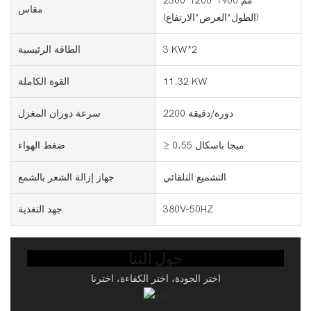
2300*1200*1900 مم
مقاس
(الطول*العرض*الارتفاع)
3 KW*2
الطاقة الرئيسية
11.32 KW
القوة الكاملة
2200 دورة/دقيقة
سرعة دوران المغزل
≥ 0.55 ميجا باسكال
ضغط الهواء
التشميع التلقائي
جهاز إزالة الشعر بالشمع
380V-50HZ
جهد التغذية
حول آلتنا
اختر الجودة، اختر الكفاءة، اخترنا