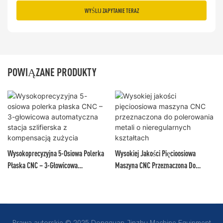
WYŚLIJ ZAPYTANIE TERAZ
POWIĄZANE PRODUKTY
Wysokoprecyzyjna 5-Osiowa Polerka
Wysokiej Jakości Pięcioosiowa
Płaska CNC – 3-Głowicowa
Maszyna CNC Przeznaczona Do
Automatyczna Stacja Szlifierska Z
Polerowania Metali O Nieregularnych
Kompensacją Zużycia
Kształtach
Prawa autorskie © 2025 Dongguan Jinzhu Machine Equipment