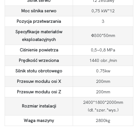
Silnik serwo
12 zestawy
Moc silnika serwo
0,75 kW*12
Pozycja przetwarzania
3
Specyfikacje materiałów
Φ300*50mm
eksploatacyjnych
Ciśnienie powietrza
0,5~0,8 MPa
Prędkość wrzeciona
1440 obr./min
Silnik stołu obrotowego
0.75kw
Przesuw modułu osi X
200mm
Przesuw modułu osi Z
200mm
2400*1800*2000mm
Rozmiar instalacji
(dł.*szer.*wys.)
Waga maszyny
2800kg