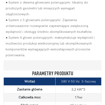
● System z dwiema głowicami polerującymi: Idealny do
prostszych geometrii lub mniejszych wymagań
objętościowych.
● System z 3 głowicami polerującymi: Zapewnia
zrównoważone rozwiązanie zapewniające zwiększoną
wydajność i obsługę średnio skomplikowanych kształtów.
● System 4 głowic polerujących: maksymalizuje wydajność i
możliwości produkcji wielkoseryjnej lub skomplikowanych
komponentów wymagających wieloetapowych procesów
polerowania.
PARAMETRY PRODUKTU
Woltaż
380 V-50 Hz 3-fazowy
Zasilanie główne
2,2 kW*3
Całkowita moc
17kw