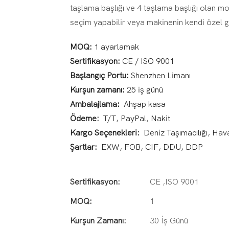
taşlama başlığı ve 4 taşlama başlığı olan mo
seçim yapabilir veya makinenin kendi özel ge
MOQ:
1 ayarlamak
Sertifikasyon:
CE / ISO 9001
Başlangıç Portu:
Shenzhen Limanı
Kurşun zamanı:
25 iş günü
Ambalajlama:
Ahşap kasa
Ödeme:
T/T, PayPal, Nakit
Kargo Seçenekleri:
Deniz Taşımacılığı, Hav
Şartlar:
EXW, FOB, CIF, DDU, DDP
Sertifikasyon:
CE ,ISO 9001
MOQ:
1
Kurşun Zamanı:
30 İş Günü