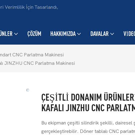
Verimlilik İçin Tasarlandı,
ÜNLER
ÇÖZÜM
HAKKIMIZDA
DAVALAR
VIDE
andart CNC Parlatma Makinesi
afalı JINZHU CNC Parlatma Makinesi
ÇEŞITLI DONANIM ÜRÜNLERI
KAFALI JINZHU CNC PARLAT
Bu ekipman çeşitli silindirik şekilli, dairesel
gerçekleştirebilir. Döner tablalı CNC parlat