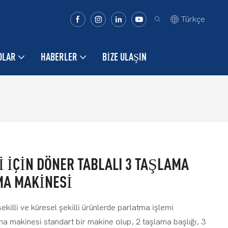
Türkçe
OLAR
HABERLER
BIZE ULAŞIN
 IÇIN DÖNER TABLALI 3 TAŞLAMA
MA MAKINESI
 şekilli ve küresel şekilli ürünlerde parlatma işlemi
ma makinesi standart bir makine olup, 2 taşlama başlığı, 3