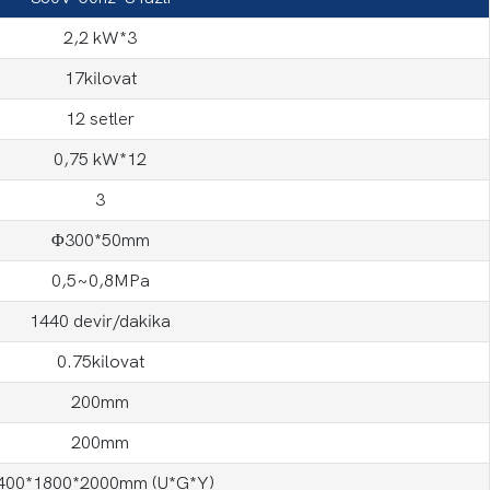
2,2 kW*3
17kilovat
12 setler
0,75 kW*12
3
Φ300*50mm
0,5~0,8MPa
1440 devir/dakika
0.75kilovat
200mm
200mm
400*1800*2000mm (U*G*Y)