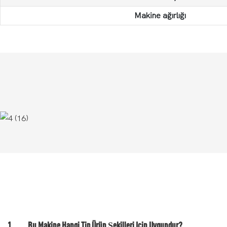
Makine ağırlığı
1
Bu Makine Hangi Tip Ürün Şekilleri Için Uygundur?