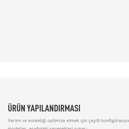
ÜRÜN YAPILANDIRMASI
Verimi ve esnekliği optimize etmek için çeşitli konfigürasy
modeller, aşağıdaki seçenekleri sunar::