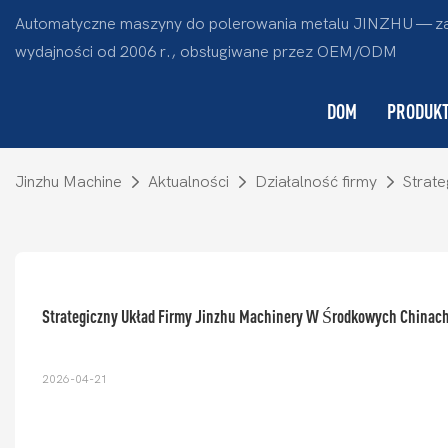
Automatyczne maszyny do polerowania metalu JINZHU — za
wydajności od 2006 r., obsługiwane przez OEM/ODM
DOM
PRODUK
Jinzhu Machine
Aktualności
Działalność firmy
Strate
Strategiczny Układ Firmy Jinzhu Machinery W Środkowych Chinac
2026-04-21