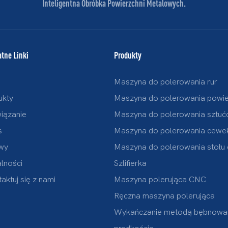
Inteligentna Obróbka Powierzchni Metalowych.
tne Linki
Produkty
Maszyna do polerowania rur
ukty
Maszyna do polerowania powier
iązanie
Maszyna do polerowania sztu
s
Maszyna do polerowania cewe
wy
Maszyna do polerowania stołu
lności
Szlifierka
aktuj się z nami
Maszyna polerująca CNC
Ręczna maszyna polerująca
Wykańczanie metodą bębnowan