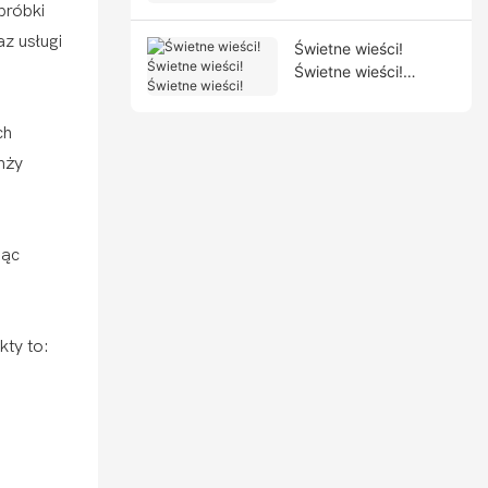
bróbki
China”
az usługi
Świetne wieści!
Świetne wieści!
Świetne wieści!​
ch
nży
jąc
kty to: