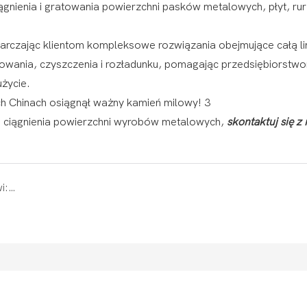
nienia i gratowania powierzchni pasków metalowych, płyt, rur 
rczając klientom kompleksowe rozwiązania obejmujące całą li
rowania, czyszczenia i rozładunku, pomagając przedsiębiorstw
użycie.
ub ciągnienia powierzchni wyrobów metalowych,
skontaktuj się z
Jinzhu Machine oddaje hołd pokojowi i postępowi: Przewodzimy erze globalnej produkcji dzięki hasłu „Made in China”