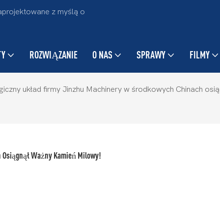
projektowane z myślą o
TY
ROZWIĄZANIE
O NAS
SPRAWY
FILMY
giczny układ firmy Jinzhu Machinery w środkowych Chinach osi
h Osiągnął Ważny Kamień Milowy!