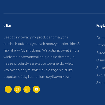
O Nas
Przyda
Jest to innowacyjny producent małych i
Dom
średnich automatycznych maszyn polerskich &
Prod
fabryka w Guangdong. Współpracowaliśmy z
Rozw
wieloma notowanymi na giełdzie firmami, a
O na
nasze produkty są eksportowane do wielu
Spra
krajów na całym świecie, ciesząc się dużą
Aktua
popularnością i uznaniem użytkowników.
Skont