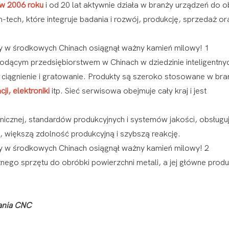
w 2006 roku
i od 20 lat aktywnie działa w branży urządzeń do o
-tech, które integruje badania i rozwój, produkcję, sprzedaż or
wiodącym przedsiębiorstwem w Chinach w dziedzinie inteligentny
, ciągnienie i gratowanie. Produkty są szeroko stosowane w bra
i, elektroniki
itp. Sieć serwisowa obejmuje cały kraj i jest
hanicznej, standardów produkcyjnych i systemów jakości, obsługu
, większą zdolność produkcyjną i szybszą reakcję.
entnego sprzętu do obróbki powierzchni metali, a jej główne produ
ania CNC