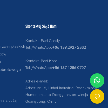
Skontaktuj Się Z Nami
Kontakt: Pani Candy
zchni płaskich
Tel./WhatsApp:
+86 139 2927 2332
ćców
Kontakt: Pani Kara
k
Tel./WhatsApp:
+86 137 1286 0707
 obrotowego
Adres e-mail:
Adres: nr 16, Linhai Industrial Road, miasto
Humen, miasto Dongguan, prowincja
ia z dużą
Guangdong, Chiny