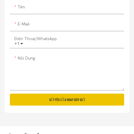
Tên
E-Mail
Điện Thoại/whatsApp
+1
Nội Dung
GỬI YÊU CẦU NGAY BÂY GIỜ