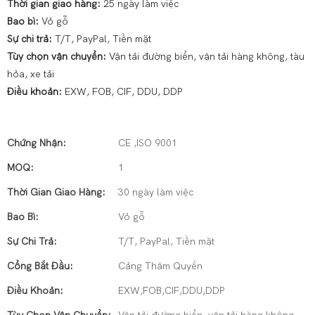
Thời gian giao hàng:
25 ngày làm việc
Bao bì:
Vỏ gỗ
Sự chi trả:
T/T, PayPal, Tiền mặt
Tùy chọn vận chuyển:
Vận tải đường biển, vận tải hàng không, tàu
hỏa, xe tải
Điều khoản:
EXW, FOB, CIF, DDU, DDP
Chứng Nhận:
CE ,ISO 9001
MOQ:
1
Thời Gian Giao Hàng:
30 ngày làm việc
Bao Bì:
Vỏ gỗ
Sự Chi Trả:
T/T, PayPal, Tiền mặt
Cổng Bắt Đầu:
Cảng Thâm Quyến
Điều Khoản:
EXW,FOB,CIF,DDU,DDP