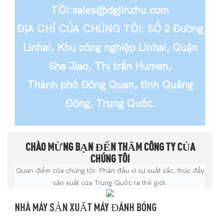
TÔI:sales@dgjinzhu.com
ĐỊA CHỈ CỦA CHÚNG TÔI: SỐ 2 Đường
Linhai, Khu công nghiệp Linhai, Quận
Sha Jiao, Thị trấn Humen,
Thành phố Đông Quan, tỉnh Quảng
Đông, Trung Quốc.
CHÀO MỪNG BẠN ĐẾN THĂM CÔNG TY CỦA
CHÚNG TÔI
Quan điểm của chúng tôi: Phấn đấu vì sự xuất sắc, thúc đẩy
sản xuất của Trung Quốc ra thế giới.
NHÀ MÁY SẢN XUẤT MÁY ĐÁNH BÓNG