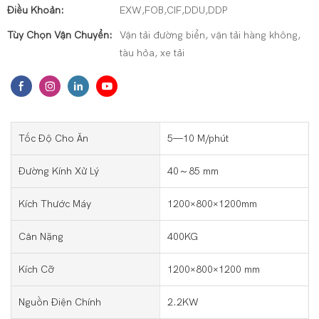
Điều Khoản:
EXW,FOB,CIF,DDU,DDP
Tùy Chọn Vận Chuyển:
Vận tải đường biển, vận tải hàng không,
tàu hỏa, xe tải
Tốc Độ Cho Ăn
5—10 M/phút
Đường Kính Xử Lý
40～85 mm
Kích Thước Máy
1200×800×1200mm
Cân Nặng
400KG
Kích Cỡ
1200×800×1200 mm
Nguồn Điện Chính
2.2KW