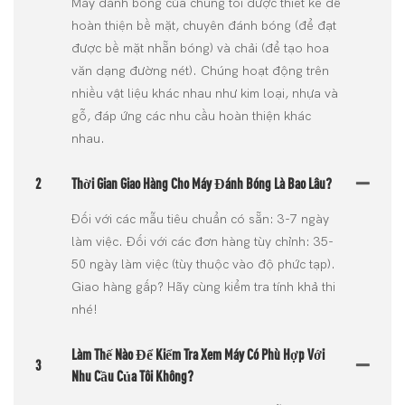
Máy đánh bóng của chúng tôi được thiết kế để
hoàn thiện bề mặt, chuyên đánh bóng (để đạt
được bề mặt nhẵn bóng) và chải (để tạo hoa
văn dạng đường nét). Chúng hoạt động trên
nhiều vật liệu khác nhau như kim loại, nhựa và
gỗ, đáp ứng các nhu cầu hoàn thiện khác
nhau.
2
Thời Gian Giao Hàng Cho Máy Đánh Bóng Là Bao Lâu?
Đối với các mẫu tiêu chuẩn có sẵn: 3-7 ngày
làm việc. Đối với các đơn hàng tùy chỉnh: 35-
50 ngày làm việc (tùy thuộc vào độ phức tạp).
Giao hàng gấp? Hãy cùng kiểm tra tính khả thi
nhé!
Làm Thế Nào Để Kiểm Tra Xem Máy Có Phù Hợp Với
3
Nhu Cầu Của Tôi Không?