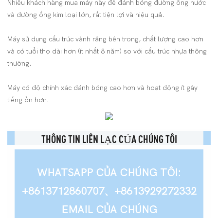
Nhiều khách hàng mua máy này để đánh bóng đường ống nước
và đường ống kim loại lớn, rất tiện lợi và hiệu quả.
Máy sử dụng cấu trúc vành răng bên trong, chất lượng cao hơn
và có tuổi thọ dài hơn (ít nhất 8 năm) so với cấu trúc nhựa thông
thường.
Máy có độ chính xác đánh bóng cao hơn và hoạt động ít gây
tiếng ồn hơn.
THÔNG TIN LIÊN LẠC CỦA CHÚNG TÔI
WHATSAPP CỦA CHÚNG TÔI:
+8613712860707、+8613929272332
EMAIL CỦA CHÚNG