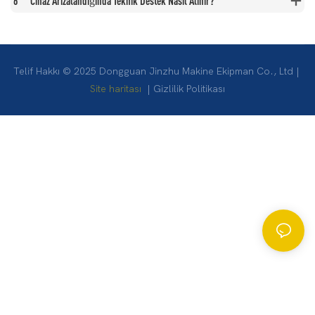
6
Cihaz Arızalandığında Teknik Destek Nasıl Alınır?
Telif Hakkı © 2025 Dongguan Jinzhu Makine Ekipman Co., Ltd |
Site haritası
|
Gizlilik Politikası