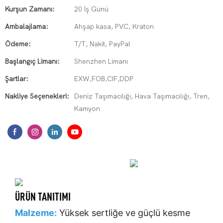
Kurşun Zamanı:
20 İş Günü
Ambalajlama:
Ahşap kasa, PVC, Kraton
Ödeme:
T/T, Nakit, PayPal
Başlangıç ​​Limanı:
Shenzhen Limanı
Şartlar:
EXW,FOB,CIF,DDP
Nakliye Seçenekleri:
Deniz Taşımacılığı, Hava Taşımacılığı, Tren,
Kamyon
ÜRÜN TANITIMI
Malzeme:
Yüksek sertliğe ve güçlü kesme