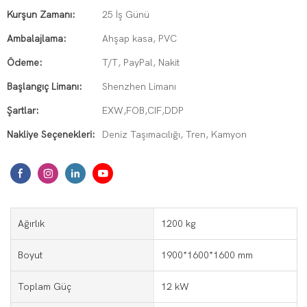
Kurşun Zamanı:
25 İş Günü
Ambalajlama:
Ahşap kasa, PVC
Ödeme:
T/T, PayPal, Nakit
Başlangıç ​​Limanı:
Shenzhen Limanı
Şartlar:
EXW,FOB,CIF,DDP
Nakliye Seçenekleri:
Deniz Taşımacılığı, Tren, Kamyon
Ağırlık
1200 kg
Boyut
1900*1600*1600 mm
Toplam Güç
12 kW