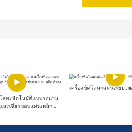
เครื่องขัดโลหะแผ่นเรียบ JinZ
งาโลหะอัตโนมัติแบบระนาบ
งาและเจียรขอบแผ่นเหล็ก
ะเอียดสำหรับแผงเหล็ก
 PLC