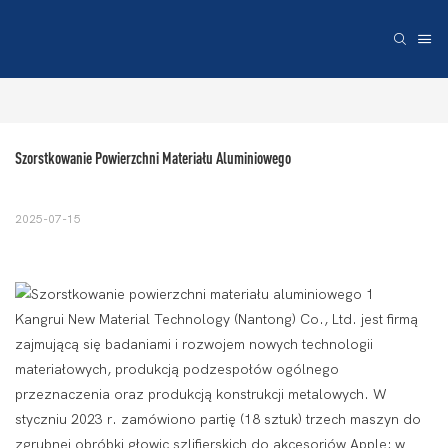
Szorstkowanie Powierzchni Materiału Aluminiowego
2025-07-15
Kangrui New Material Technology (Nantong) Co., Ltd. jest firmą
zajmującą się badaniami i rozwojem nowych technologii
materiałowych, produkcją podzespołów ogólnego
przeznaczenia oraz produkcją konstrukcji metalowych. W
styczniu 2023 r. zamówiono partię (18 sztuk) trzech maszyn do
zgrubnej obróbki głowic szlifierskich do akcesoriów Apple; w