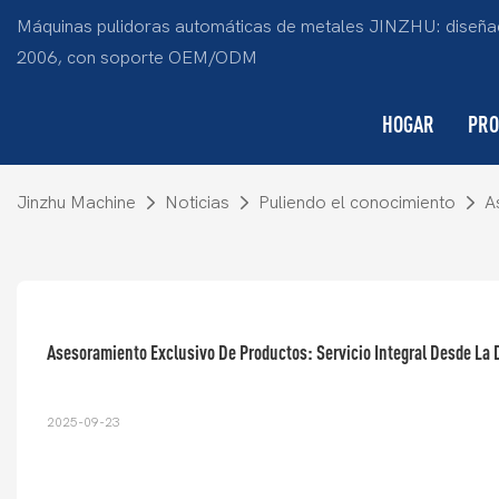
Máquinas pulidoras automáticas de metales JINZHU: diseñad
2006, con soporte OEM/ODM
HOGAR
PRO
Jinzhu Machine
Noticias
Puliendo el conocimiento
A
Asesoramiento Exclusivo De Productos: Servicio Integral Desde L
2025-09-23