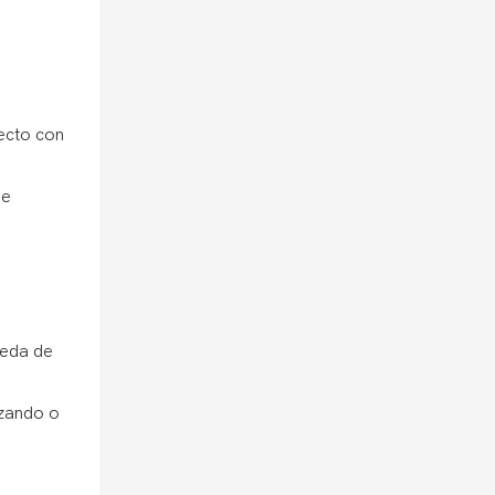
recto con
de
ueda de
azando o