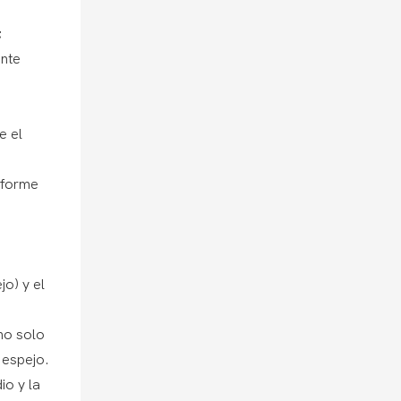
;
ente
e el
iforme
jo) y el
no solo
 espejo.
io y la