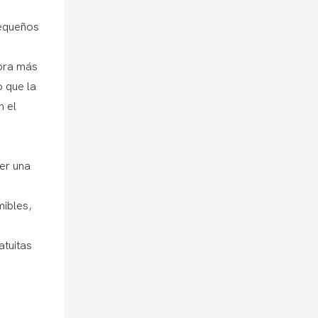
pequeños
mpra más
o que la
n el
er una
mibles,
atuitas