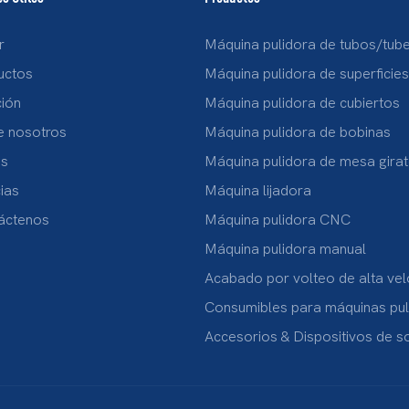
r
Máquina pulidora de tubos/tube
uctos
Máquina pulidora de superficie
ción
Máquina pulidora de cubiertos
e nosotros
Máquina pulidora de bobinas
s
Máquina pulidora de mesa girat
ias
Máquina lijadora
áctenos
Máquina pulidora CNC
Máquina pulidora manual
Acabado por volteo de alta ve
Consumibles para máquinas pul
Accesorios & Dispositivos de s