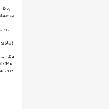
งอื่นๆ
่ต้องลอง
ุปกรณ์
ุณได้ฟรี
และเพิ่ม
ังมีทีม
จนถึงการ