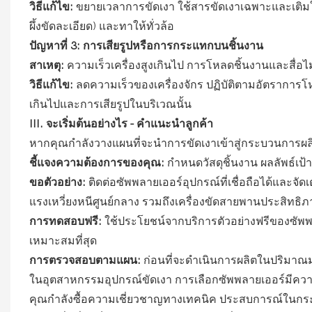
วิธีแก้ไข:
ขยายเวลาการขัดเงา ใช้สารขัดเงาเฉพาะและเติมในอัต
ผึ้งขัดละเอียด) และทาให้ทั่วล้อ
ปัญหาที่ 3: การเสียรูปหรือการกระแทกบนชิ้นงาน
สาเหตุ:
ความเร็วเครื่องสูงเกินไป การโหลดชิ้นงานและสื่อ
วิธีแก้ไข:
ลดความเร็วของเครื่องจักร ปฏิบัติตามอัตราการโห
เกินไปและการเสียรูปในบริเวณนั้น
III. จะเริ่มต้นอย่างไร - คำแนะนำลูกค้า
หากคุณกำลังวางแผนที่จะนำการขัดเงาเข้าสู่กระบวนการ
ชี้แจงความต้องการของคุณ:
กำหนดวัสดุชิ้นงาน ผลลัพธ์เป
ขอตัวอย่าง:
ติดต่อซัพพลายเออร์อุปกรณ์ที่เชื่อถือได้และจั
แรงเหวี่ยงหนีศูนย์กลาง รวมถึงเครื่องขัดสายพานประสิทธิ
การทดสอบฟรี:
ใช้ประโยชน์จากบริการตัวอย่างฟรีของซัพพลา
เหมาะสมที่สุด
การตรวจสอบตามแผน:
ก่อนที่จะดำเนินการผลิตในปริมาณ
ในอุตสาหกรรมอุปกรณ์ขัดเงา การเลือกซัพพลายเออร์มีความสำ
คุณกำลังซื้อความเชี่ยวชาญทางเทคนิค ประสบการณ์ในกระบ