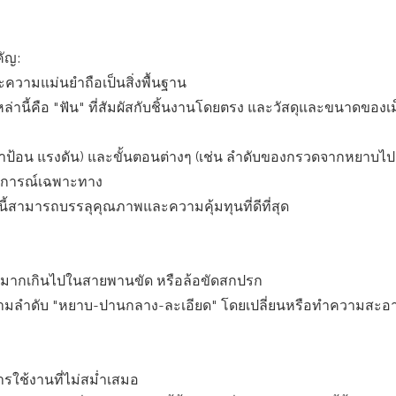
คัญ:
ะความแม่นยำถือเป็นสิ่งพื้นฐาน
งเหล่านี้คือ "ฟัน" ที่สัมผัสกับชิ้นงานโดยตรง และวัสดุและขนาดของเ
ราป้อน แรงดัน) และขั้นตอนต่างๆ (เช่น ลำดับของกรวดจากหยาบไป
ะสบการณ์เฉพาะทาง
สามารถบรรลุคุณภาพและความคุ้มทุนที่ดีที่สุด
นมากเกินไปในสายพานขัด หรือล้อขัดสกปรก
ขัดตามลำดับ "หยาบ-ปานกลาง-ละเอียด" โดยเปลี่ยนหรือทำความสะอ
การใช้งานที่ไม่สม่ำเสมอ