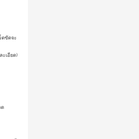
ม็ดขัดจะ
ละเอียด)
าด