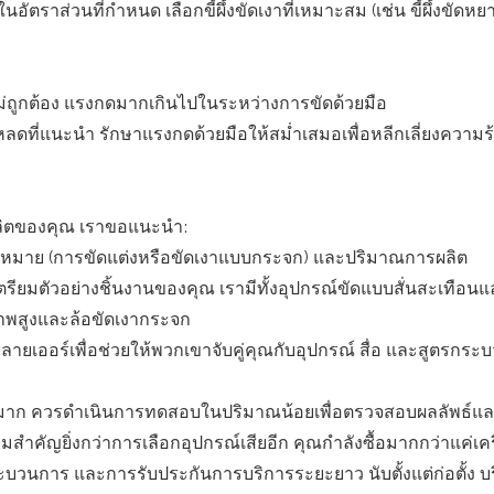
ราส่วนที่กำหนด เลือกขี้ผึ้งขัดเงาที่เหมาะสม (เช่น ขี้ผึ้งขัดหยา
ไม่ถูกต้อง แรงกดมากเกินไปในระหว่างการขัดด้วยมือ
ลดที่แนะนำ รักษาแรงกดด้วยมือให้สม่ำเสมอเพื่อหลีกเลี่ยงความร
ผลิตของคุณ เราขอแนะนำ:
้าหมาย (การขัดแต่งหรือขัดเงาแบบกระจก) และปริมาณการผลิต
ดเตรียมตัวอย่างชิ้นงานของคุณ เรามีทั้งอุปกรณ์ขัดแบบสั่นสะเทือ
ภาพสูงและล้อขัดเงากระจก
ยเออร์เพื่อช่วยให้พวกเขาจับคู่คุณกับอุปกรณ์ สื่อ และสูตรกระบ
มาก ควรดำเนินการทดสอบในปริมาณน้อยเพื่อตรวจสอบผลลัพธ์แล
คัญยิ่งกว่าการเลือกอุปกรณ์เสียอีก คุณกำลังซื้อมากกว่าแค่เครื
วนการ และการรับประกันการบริการระยะยาว นับตั้งแต่ก่อตั้ง บ