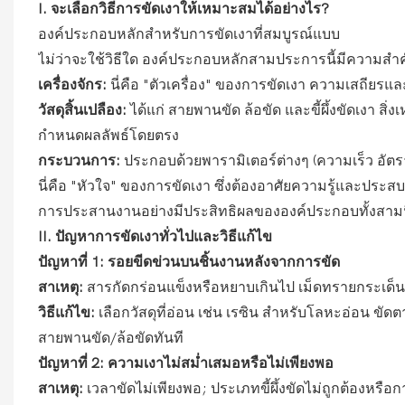
I. จะเลือกวิธีการขัดเงาให้เหมาะสมได้อย่างไร?
องค์ประกอบหลักสำหรับการขัดเงาที่สมบูรณ์แบบ
ไม่ว่าจะใช้วิธีใด องค์ประกอบหลักสามประการนี้มีความสำ
เครื่องจักร:
นี่คือ "ตัวเครื่อง" ของการขัดเงา ความเสถียรแล
วัสดุสิ้นเปลือง:
ได้แก่ สายพานขัด ล้อขัด และขี้ผึ้งขัดเงา สิ่
กำหนดผลลัพธ์โดยตรง
กระบวนการ:
ประกอบด้วยพารามิเตอร์ต่างๆ (ความเร็ว อัต
นี่คือ "หัวใจ" ของการขัดเงา ซึ่งต้องอาศัยความรู้และปร
การประสานงานอย่างมีประสิทธิผลขององค์ประกอบทั้งสามนี้
II. ปัญหาการขัดเงาทั่วไปและวิธีแก้ไข
ปัญหาที่ 1: รอยขีดข่วนบนชิ้นงานหลังจากการขัด
สาเหตุ:
สารกัดกร่อนแข็งหรือหยาบเกินไป เม็ดทรายกระเด็
วิธีแก้ไข:
เลือกวัสดุที่อ่อน เช่น เรซิน สำหรับโลหะอ่อน 
สายพานขัด/ล้อขัดทันที
ปัญหาที่ 2: ความเงาไม่สม่ำเสมอหรือไม่เพียงพอ
สาเหตุ:
เวลาขัดไม่เพียงพอ; ประเภทขี้ผึ้งขัดไม่ถูกต้องหรือ