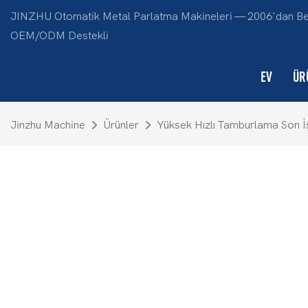
JINZHU Otomatik Metal Parlatma Makineleri — 2006'dan Beri 
OEM/ODM Destekli
EV
ÜR
Jinzhu Machine
Ürünler
Yüksek Hızlı Tamburlama Son İ