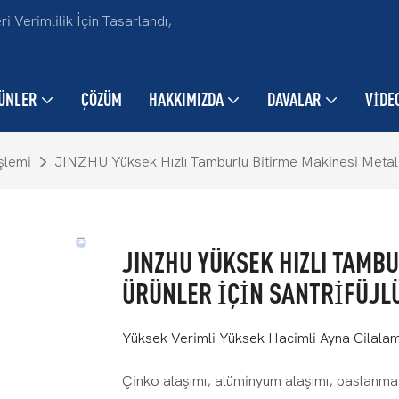
Verimlilik İçin Tasarlandı,
ÜNLER
ÇÖZÜM
HAKKIMIZDA
DAVALAR
VIDE
şlemi
JINZHU Yüksek Hızlı Tamburlu Bitirme Makinesi Metal Ü
JINZHU YÜKSEK HIZLI TAMB
ÜRÜNLER IÇIN SANTRIFÜJL
Yüksek Verimli Yüksek Hacimli Ayna Cilala
Çinko alaşımı, alüminyum alaşımı, paslanmaz 