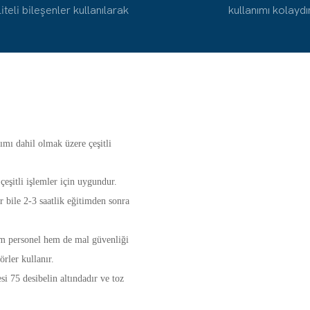
iteli bileşenler kullanılarak
kullanımı kolaydı
ımı dahil olmak üzere çeşitli
eşitli işlemler için uygundur.
 bile 2-3 saatlik eğitimden sonra
em personel hem de mal güvenliği
rler kullanır.
i 75 desibelin altındadır ve toz