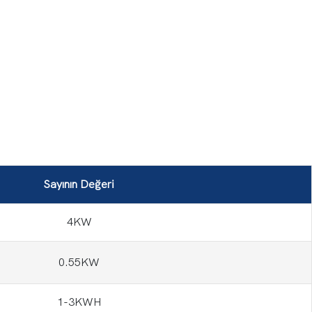
Sayının Değeri
4KW
0.55KW
1-3KWH