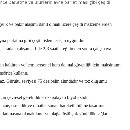
ce parlatma ve ürünlerin ayna parlatılması gibi çeşitli
elik ve bakır alaşımı dahil olmak üzere çeşitli malzemelerden
na parlatma gibi çeşitli işlemler için uygundur.
sıradan çalışanlar bile 2-3 saatlik eğitimden sonra çalışmaya
adan kaldıran ve hem personel hem de mal güvenliği için maksimum
sörler kullanır.
az. Gürültü seviyesi 75 desibelin altındadır ve toz oluşumu
n çevresel gereklilikleri karşılayan biyobazlıdır.
hazne, esneklik ve rahatlık sunan hareketli bölme tasarımına
rlanmasına olanak tanır ve olağanüstü çok yönlülük sağlar.