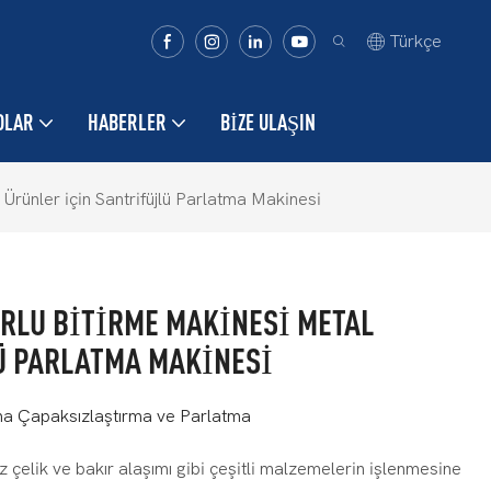
Türkçe
OLAR
HABERLER
BIZE ULAŞIN
rünler için Santrifüjlü Parlatma Makinesi
URLU BITIRME MAKINESI METAL
Ü PARLATMA MAKINESI
ma Çapaksızlaştırma ve Parlatma
çelik ve bakır alaşımı gibi çeşitli malzemelerin işlenmesine