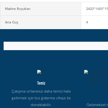
Makine Boyutları
2420*1600*1
Ana Güç
4
Temiz
Çalışma ortamınızı daha temiz hale
getirmek için toz giderme cihazı ile
donatılabilir.
Geleneksel 