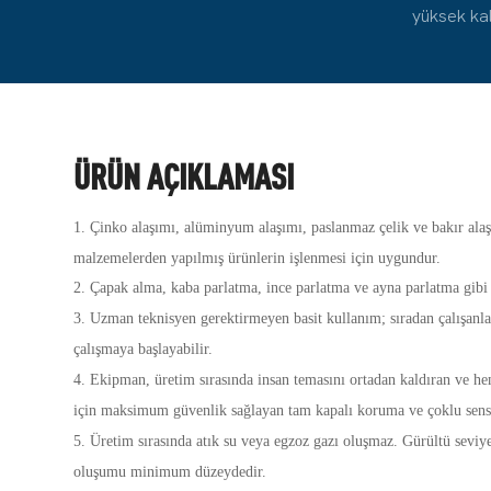
yüksek kal
ÜRÜN AÇIKLAMASI
1. Çinko alaşımı, alüminyum alaşımı, paslanmaz çelik ve bakır alaş
malzemelerden yapılmış ürünlerin işlenmesi için uygundur.
2. Çapak alma, kaba parlatma, ince parlatma ve ayna parlatma gibi ç
3. Uzman teknisyen gerektirmeyen basit kullanım; sıradan çalışanlar
çalışmaya başlayabilir.
4. Ekipman, üretim sırasında insan temasını ortadan kaldıran ve h
için maksimum güvenlik sağlayan tam kapalı koruma ve çoklu sensö
5. Üretim sırasında atık su veya egzoz gazı oluşmaz. Gürültü seviyes
oluşumu minimum düzeydedir.