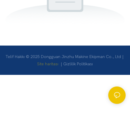
Telif Hakkı © 2025 Dongguan Jinzhu Makine Ekipman Co., Ltd |
Site haritası
|
Gizlilik Politikası