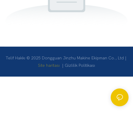
Telif Hakkı © 2025 Dongguan Jinzhu Makine Ekipman Co., Ltd |
Site haritası
|
Gizlilik Politikası