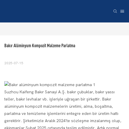
Bakır Alüminyum Kompozit Malzeme Parlatma
2025-07-15
Suzhou Kaifeng Bakır Sanayi A.Ş. bakır çubuklar, bakır yassı
teller, bakır levhalar vb. işleriyle uğraşan bir şirkettir. Bakır
alüminyum kompozit malzemelerin üretimi, alma, boşaltma,
parlatma ve temizleme işlemlerini entegre eden bir üretim hattı
gerektirir. Şirketimizle Aralık 2024'te sözleşme imzalanmış olup,
ekipmanlar Şubat 2025 ortasında teslim edilmiştir. Artık normal