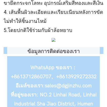
ขายึดกระจกโลหะ อุปกรณ์เสริมสีทองและสีเงิน
4. เส้นพื้นผิวละเอียดและเรียบเนียนหลังการขัด
ไม่ทำให้ชิ้นงานไหม้
5.โดยปกติใช้ร่วมกับผ้าล้อหยาบ
ข้อมูลการติดต่อของเรา
WhatsApp ของเรา：
+8613712860707、+8613929272332
อีเมล์ของเรา:sales@dgjinzhu.com
ที่อยู่ของเรา: NO.2 Linhai Road, Linhai
industrial Sha Jiao District, Humen