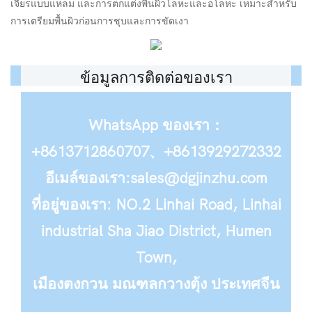
เจียรแบบแหลม และการตกแต่งพื้นผิวโลหะและอโลหะ เหมาะสำหรับ
การเตรียมพื้นผิวก่อนการชุบและการขัดเงา
ข้อมูลการติดต่อของเรา
WhatsApp ของเรา：
+8613712860707、+8613929272332
อีเมล์ของเรา:sales@dgjinzhu.com
ที่อยู่ของเรา: NO.2 Linhai Road, Linhai
industrial Sha Jiao District, Humen
Town,
เมืองตงกวน มณฑลกวางตุ้ง ประเทศจีน