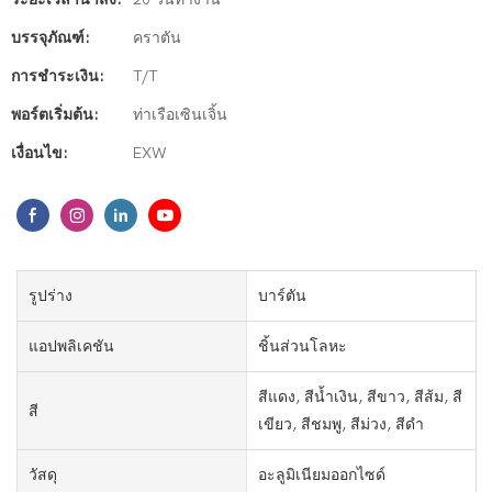
บรรจุภัณฑ์:
คราตัน
การชำระเงิน:
T/T
พอร์ตเริ่มต้น:
ท่าเรือเซินเจิ้น
เงื่อนไข:
EXW
รูปร่าง
บาร์ตัน
แอปพลิเคชัน
ชิ้นส่วนโลหะ
สีแดง, สีน้ำเงิน, สีขาว, สีส้ม, สี
สี
เขียว, สีชมพู, สีม่วง, สีดำ
วัสดุ
อะลูมิเนียมออกไซด์