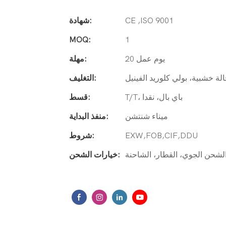
CE ,ISO 9001
شهادة:
MOQ:
1
20 يوم عمل
مهلة:
لة خشبية، بولي كلوريد الفينيل
التغليف:
T/T، باي بال، نقدا
قسط:
ميناء شنتشن
منفذ البداية:
EXW,FOB,CIF,DDU
شروط:
لشحن الجوي، القطار، الشاحنة
خيارات الشحن: