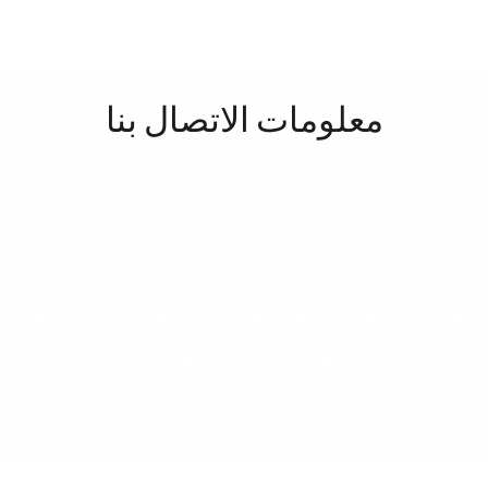
معلومات الاتصال بنا
اص بنا: +8613712860707، +8613929272332
بريدنا الإلكتروني:sales@dgjinzhu.com
مدينة دونغقوان، مقاطعة قوانغدونغ، الصين.