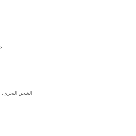
حا
الشحن البحري، ا