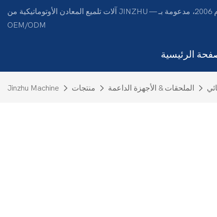
آلات تلميع المعادن الأوتوماتيكية من JINZHU — مصممة لتحقيق الكفاءة منذ عام 2006، مدعومة بـ
OEM/ODM
فحة الرئيسية
ائي
الملحقات & الأجهزة الداعمة
منتجات
Jinzhu Machine