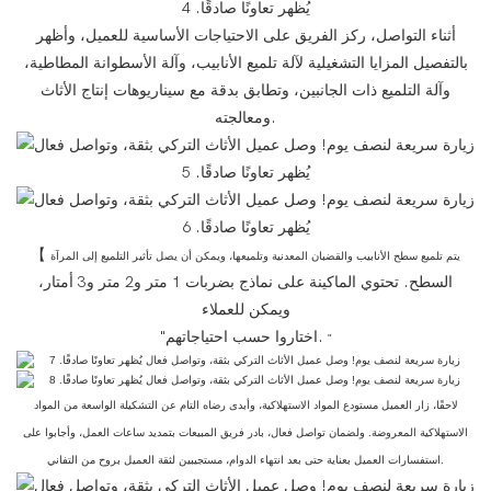
أثناء التواصل، ركز الفريق على الاحتياجات الأساسية للعميل، وأظهر
بالتفصيل المزايا التشغيلية لآلة تلميع الأنابيب، وآلة الأسطوانة المطاطية،
وآلة التلميع ذات الجانبين، وتطابق بدقة مع سيناريوهات إنتاج الأثاث
ومعالجته.
【
يتم تلميع سطح الأنابيب والقضبان المعدنية وتلميعها، ويمكن أن يصل تأثير التلميع إلى المرآة
السطح. تحتوي الماكينة على نماذج بضربات 1 متر و2 متر و3 أمتار،
ويمكن للعملاء
"اختاروا حسب احتياجاتهم.
"
لاحقًا، زار العميل مستودع المواد الاستهلاكية، وأبدى رضاه التام عن التشكيلة الواسعة من المواد
الاستهلاكية المعروضة. ولضمان تواصل فعال، بادر فريق المبيعات بتمديد ساعات العمل، وأجابوا على
استفسارات العميل بعناية حتى بعد انتهاء الدوام، مستجيبين لثقة العميل بروح من التفاني.