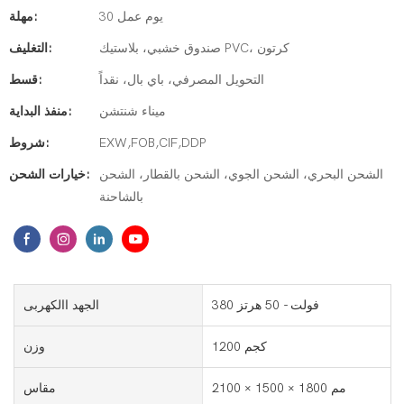
30 يوم عمل
مهلة:
صندوق خشبي، بلاستيك PVC، كرتون
التغليف:
التحويل المصرفي، باي بال، نقداً
قسط:
ميناء شنتشن
منفذ البداية:
EXW,FOB,CIF,DDP
شروط:
الشحن البحري، الشحن الجوي، الشحن بالقطار، الشحن
خيارات الشحن:
بالشاحنة
380 فولت - 50 هرتز
الجهد االكهربى
1200 كجم
وزن
2100 × 1500 × 1800 مم
مقاس