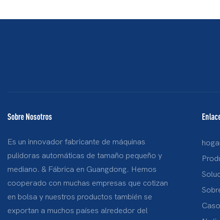
Sobre Nosotros
Enlace
Es un innovador fabricante de máquinas
hoga
pulidoras automáticas de tamaño pequeño y
Prod
mediano. & Fábrica en Guangdong. Hemos
Solu
cooperado con muchas empresas que cotizan
Sobr
en bolsa y nuestros productos también se
Caso
exportan a muchos países alrededor del