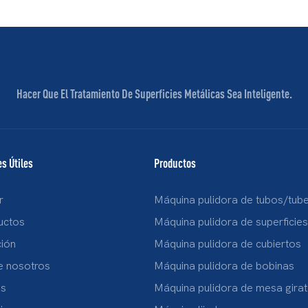
Hacer Que El Tratamiento De Superficies Metálicas Sea Inteligente.
s Útiles
Productos
r
Máquina pulidora de tubos/tube
uctos
Máquina pulidora de superficie
ción
Máquina pulidora de cubiertos
e nosotros
Máquina pulidora de bobinas
s
Máquina pulidora de mesa girat