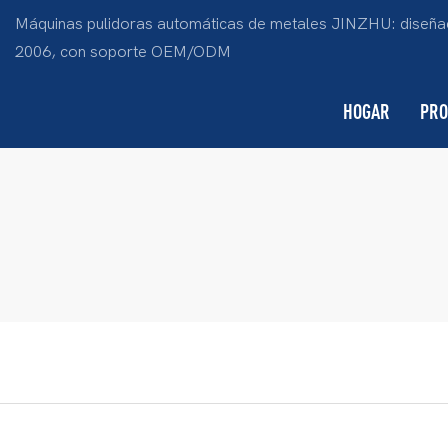
Máquinas pulidoras automáticas de metales JINZHU: diseñad
2006, con soporte OEM/ODM
HOGAR
PRO