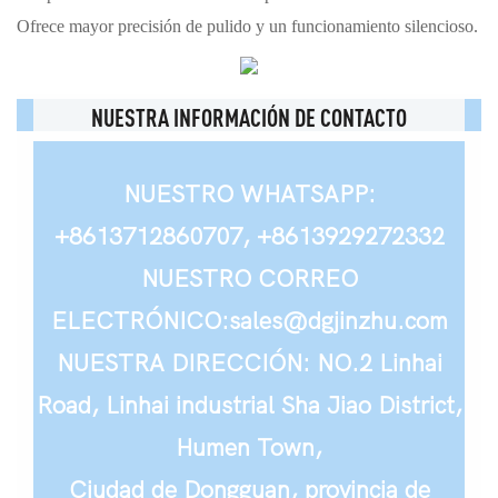
Ofrece mayor precisión de pulido y un funcionamiento silencioso.
NUESTRA INFORMACIÓN DE CONTACTO
NUESTRO WHATSAPP:
+8613712860707, +8613929272332
NUESTRO CORREO
ELECTRÓNICO:sales@dgjinzhu.com
NUESTRA DIRECCIÓN: NO.2 Linhai
Road, Linhai industrial Sha Jiao District,
Humen Town,
Ciudad de Dongguan, provincia de