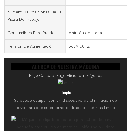
Número De Posiciones De La
1
Pieza De Trabajo
Consumibles Para Pulido
cinturón de arena
Tensión De Alimentación
380V-50HZ
ACERCA DE NUESTRA MÁQUINA
Elige Calidad, Elige Eficiencia, Elígenos
Limpio
Se puede equipar con un dispositivo de eliminación de
polvo para que su entorno de trabajo esté más limpio.